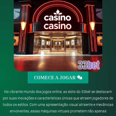
COMECE A JOGAR
No vibrante mundo dos jogos online, as slots do 33bet se destacam
por suas inovações e características únicas que atraem jogadores de
todos os estilos. Com uma apresentação visual atraente e mecânicas
envolventes, essas máquinas virtuais prometem não apenas