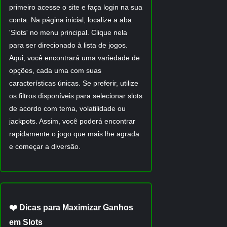
primeiro acesse o site e faça login na sua
conta. Na página inicial, localize a aba
'Slots' no menu principal. Clique nela
para ser direcionado à lista de jogos.
Aqui, você encontrará uma variedade de
opções, cada uma com suas
características únicas. Se preferir, utilize
os filtros disponíveis para selecionar slots
de acordo com tema, volatilidade ou
jackpots. Assim, você poderá encontrar
rapidamente o jogo que mais lhe agrada
e começar a diversão.
❤️ Dicas para Maximizar Ganhos
em Slots