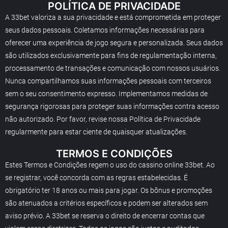
POLÍTICA DE PRIVACIDADE
A 33bet valoriza a sua privacidade e está comprometida em proteger
seus dados pessoais. Coletamos informações necessárias para
oferecer uma experiência de jogo segura e personalizada. Seus dados
são utilizados exclusivamente para fins de regulamentação interna,
processamento de transações e comunicação com nossos usuários.
Nunca compartilhamos suas informações pessoais com terceiros
sem o seu consentimento expresso. Implementamos medidas de
segurança rigorosas para proteger suas informações contra acesso
não autorizado. Por favor, revise nossa Política de Privacidade
regularmente para estar ciente de quaisquer atualizações.
TERMOS E CONDIÇÕES
Estes Termos e Condições regem o uso do cassino online 33bet. Ao
se registrar, você concorda com as regras estabelecidas. É
obrigatório ter 18 anos ou mais para jogar. Os bônus e promoções
são atenuados a critérios específicos e podem ser alterados sem
aviso prévio. A 33bet se reserva o direito de encerrar contas que