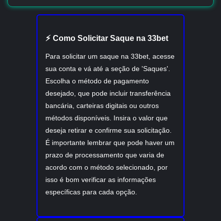
⚡ Como Solicitar Saque na 33bet
Para solicitar um saque na 33bet, acesse
sua conta e vá até a seção de 'Saques'.
Escolha o método de pagamento
desejado, que pode incluir transferência
bancária, carteiras digitais ou outros
métodos disponíveis. Insira o valor que
deseja retirar e confirme sua solicitação.
É importante lembrar que pode haver um
prazo de processamento que varia de
acordo com o método selecionado, por
isso é bom verificar as informações
específicas para cada opção.