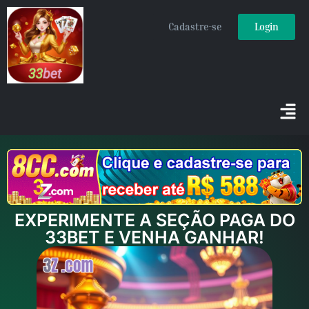
Cadastre-se
Login
EXPERIMENTE A SEÇÃO PAGA DO
33BET E VENHA GANHAR!