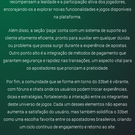
recompensam a lealdade e a participação ativa dos jogadores,
encorajando-os a explorar novas funcionalidades e jogos disponíveis
na plataforma.
Além disso, a seção 'paga' conta com um sistema de suporte ao
cliente altamente eficiente, pronto para auxiliar em qualquer dúvida
ou problema que possa surgir durante a experiência de apostas.
Outro ponto alto é a integração de métodos de pagamento que
garantem segurança e rapidez nas transações, um aspecto vital para
os apostadores que priorizam a praticidade.
Por fim, a comunidade que se forma em torno do 33bet é vibrante,
com fóruns e chats onde os usuários podem trocar experiências,
dicas e estratégias, fortalecendo a interação entre os integrantes
deste universo de jogos. Cada um desses elementos não apenas
aumenta a satisfação do usuário, mas também solidifica o 33bet
como uma escolha favorita entre os apostadores brasileiros, criando
um ciclo contínuo de engajamento e retorno ao site.